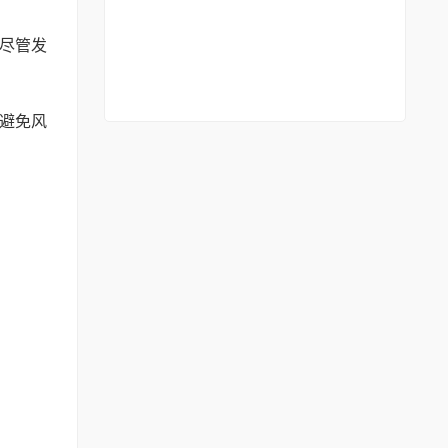
尽管发
避免风