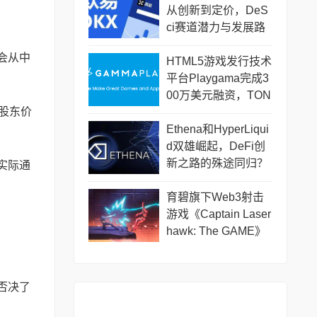
从创新到定价，DeS
ci赛道潜力与发展路
径
会从中
HTML5游戏发行技术
平台Playgama完成3
00万美元融资，TON
股东价
Ventures等参投
Ethena和HyperLiqui
d双雄崛起，DeFi创
新之路的殊途同归？
实际通
育碧旗下Web3射击
游戏《Captain Laser
hawk: The GAME》
将于12月18日上线
票否决了