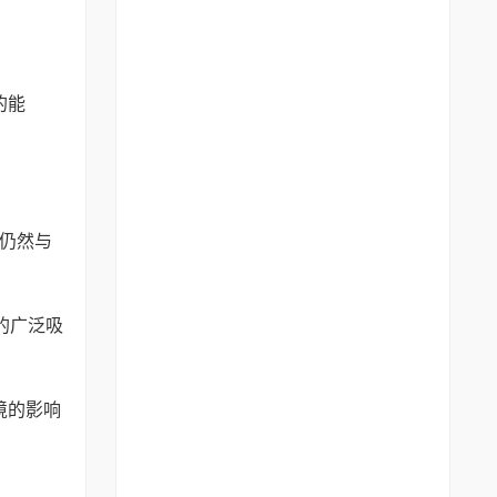
的能
仍然与
的广泛吸
境的影响